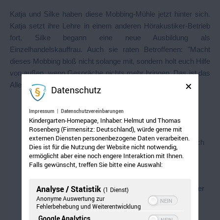
Katja und Silke haben diese Mobbing-Mühle jetzt hinter sich.
Katja setzt ihre Lehre in einem anderen Hörakustiker-Betrieb
fort, Silke begann eine neue Ausbildung als
Einzelhandelskauffrau. Auch sie raten Betroffenen: "Macht
dieses Mobbing bloß nicht solange mit, sondern holt euch Hilfe
von außen, wenn Gespräche nichts mehr bringen. Das ist das
Allerwichtigste".
Datenschutz
WEHR‘ DICH!
Impressum
|
Datenschutzvereinbarungen
Kindergarten-Homepage, Inhaber: Helmut und Thomas
Rosenberg (Firmensitz: Deutschland), würde gerne mit
externen Diensten personenbezogene Daten verarbeiten.
such die Aussprache mit dem Mobber, auch
Dies ist für die Nutzung der Website nicht notwendig,
wenn’s schwer fällt
ermöglicht aber eine noch engere Interaktion mit Ihnen.
Falls gewünscht, treffen Sie bitte eine Auswahl:
Analyse / Statistik
sprich mit Kollegen, Freunden oder Familie über
(1 Dienst)
Anonyme Auswertung zur
deine Situation
Fehlerbehebung und Weiterentwicklung
Google Analytics