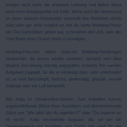
bringen nicht mehr die erwartete Leistung und liefern damit
noch mehr Ansatzpunkte zur Kritik. Wenn auch die Versetzung
an einen anderen Arbeitsplatz innerhalb des Betriebes nichts
nützt oder gar nicht möglich ist, tritt die vierte Mobbing-Phase
ein: Die Gemobbten geben auf, schmeißen den Job, oder der
Chef findet einen Grund, ihnen zu kündigen.
Mobbing-Forscher haben typische Mobbing-Handlungen
beobachtet, die immer wieder eintreten: Jemand wird über
längere Zeit hinweg ständig angegriffen, kritisiert, ihm werden
Aufgaben zugeteilt, für die er eindeutig über- oder unterfordert
ist, er wird beschimpft, bedroht, gedemütigt, gequält, sexuell
belästigt oder wie Luft behandelt.
Wie Katja im Hörakustiker-Betrieb. Zum Anblaffen kamen
angsteinflößende Blicke ihres Ausbilders und diskriminierende
Sätze wie "Wie blöd bist du eigentlich?" oder "Du kapierst es
eh nicht!". Katja verzweifelte langsam. Als sie um ein
Dreiergespräch mit Ausbilder und Chefin bat, warf ihr der