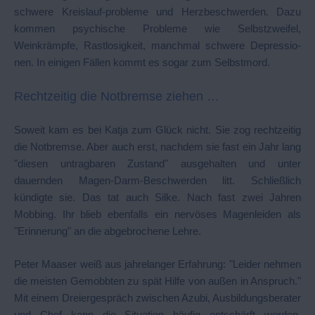
schwere Kreislauf-probleme und Herzbeschwerden. Dazu
kommen psychische Probleme wie Selbstzweifel,
Weinkrämpfe, Rastlosigkeit, manchmal schwere Depressio-
nen. In einigen Fällen kommt es sogar zum Selbstmord.
Rechtzeitig die Notbremse ziehen …
Soweit kam es bei Katja zum Glück nicht. Sie zog rechtzeitig
die Notbremse. Aber auch erst, nachdem sie fast ein Jahr lang
"diesen untragbaren Zustand" ausgehalten und unter
dauernden Magen-Darm-Beschwerden litt. Schließlich
kündigte sie. Das tat auch Silke. Nach fast zwei Jahren
Mobbing. Ihr blieb ebenfalls ein nervöses Magenleiden als
"Erinnerung" an die abgebrochene Lehre.
Peter Maaser weiß aus jahrelanger Erfahrung: "Leider nehmen
die meisten Gemobbten zu spät Hilfe von außen in Anspruch."
Mit einem Dreiergespräch zwischen Azubi, Ausbildungsberater
und Chef kann die Situation häufig entschärft werden.