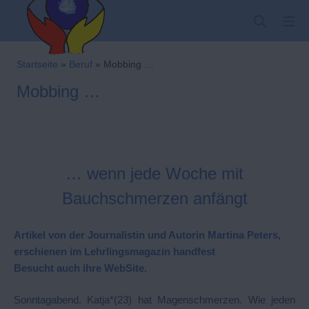
Zum
SUCHE
MO
Inhalt
springen
Kindergarten-Hom
Startseite
»
Beruf
»
Mobbing …
Mobbing …
… wenn jede Woche mit
Bauchschmerzen anfängt
Artikel von der Journalistin und Autorin Martina Peters,
erschienen im Lehrlingsmagazin
handfest
Besucht auch ihre
WebSite
.
Sonntagabend. Katja*(23) hat Magenschmerzen. Wie jeden