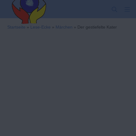
Zum
SUCHE
MO
Inhalt
springen
Kindergarten-Hom
Startseite
»
Lese-Ecke
»
Märchen
»
Der gestiefelte Kater