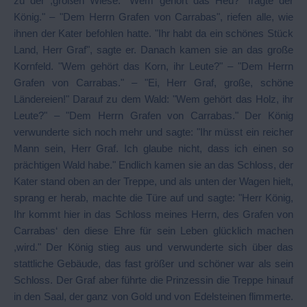
zu der ,großen Wiese. "Wem gehört das Heu?" fragte der
König." – "Dem Herrn Grafen von Carrabas", riefen alle, wie
ihnen der Kater befohlen hatte. "Ihr habt da ein schönes Stück
Land, Herr Graf", sagte er. Danach kamen sie an das große
Kornfeld. "Wem gehört das Korn, ihr Leute?" – "Dem Herrn
Grafen von Carrabas." – "Ei, Herr Graf, große, schöne
Ländereien!" Darauf zu dem Wald: "Wem gehört das Holz, ihr
Leute?" – "Dem Herrn Grafen von Carrabas." Der König
verwunderte sich noch mehr und sagte: "Ihr müsst ein reicher
Mann sein, Herr Graf. Ich glaube nicht, dass ich einen so
prächtigen Wald habe." Endlich kamen sie an das Schloss, der
Kater stand oben an der Treppe, und als unten der Wagen hielt,
sprang er herab, machte die Türe auf und sagte: "Herr König,
Ihr kommt hier in das Schloss meines Herrn, des Grafen von
Carrabas‘ den diese Ehre für sein Leben glücklich machen
,wird." Der König stieg aus und verwunderte sich über das
stattliche Gebäude, das fast größer und schöner war als sein
Schloss. Der Graf aber führte die Prinzessin die Treppe hinauf
in den Saal, der ganz von Gold und von Edelsteinen flimmerte.