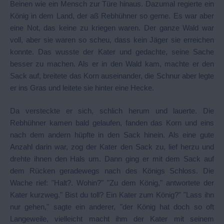
Beinen wie ein Mensch zur Türe hinaus. Dazumal regierte ein
König in dem Land, der aß Rebhühner so gerne. Es war aber
eine Not, das keine zu kriegen waren. Der ganze Wald war
voll, aber sie waren so scheu, dass kein Jäger sie erreichen
konnte. Das wusste der Kater und gedachte, seine Sache
besser zu machen. Als er in den Wald kam, machte er den
Sack auf, breitete das Korn auseinander, die Schnur aber legte
er ins Gras und leitete sie hinter eine Hecke.
Da versteckte er sich, schlich herum und lauerte. Die
Rebhühner kamen bald gelaufen, fanden das Korn und eins
nach dem andern hüpfte in den Sack hinein. Als eine gute
Anzahl darin war, zog der Kater den Sack zu, lief herzu und
drehte ihnen den Hals um. Dann ging er mit dem Sack auf
dem Rücken geradewegs nach des Königs Schloss. Die
Wache rief: "Halt?. Wohin?" "Zu dem König," antwortete der
Kater kurzweg." Bist du toll? Ein Kater zum König?" "Lass ihn
nur gehen," sagte ein anderer, "der König hat doch so oft
Langeweile, vielleicht macht ihm der Kater mit seinem