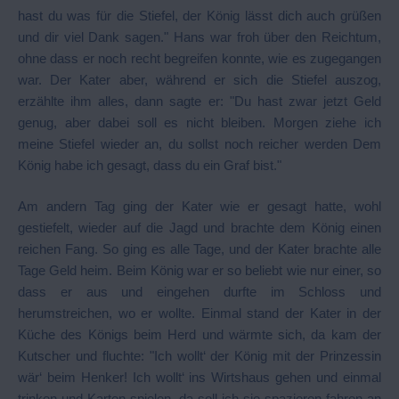
hast du was für die Stiefel, der König lässt dich auch grüßen
und dir viel Dank sagen." Hans war froh über den Reichtum,
ohne dass er noch recht begreifen konnte, wie es zugegangen
war. Der Kater aber, während er sich die Stiefel auszog,
erzählte ihm alles, dann sagte er: "Du hast zwar jetzt Geld
genug, aber dabei soll es nicht bleiben. Morgen ziehe ich
meine Stiefel wieder an, du sollst noch reicher werden Dem
König habe ich gesagt, dass du ein Graf bist."
Am andern Tag ging der Kater wie er gesagt hatte, wohl
gestiefelt, wieder auf die Jagd und brachte dem König einen
reichen Fang. So ging es alle Tage, und der Kater brachte alle
Tage Geld heim. Beim König war er so beliebt wie nur einer, so
dass er aus und eingehen durfte im Schloss und
herumstreichen, wo er wollte. Einmal stand der Kater in der
Küche des Königs beim Herd und wärmte sich, da kam der
Kutscher und fluchte: "Ich wollt‘ der König mit der Prinzessin
wär‘ beim Henker! Ich wollt‘ ins Wirtshaus gehen und einmal
trinken und Karten spielen, da soll ich sie spazieren fahren an