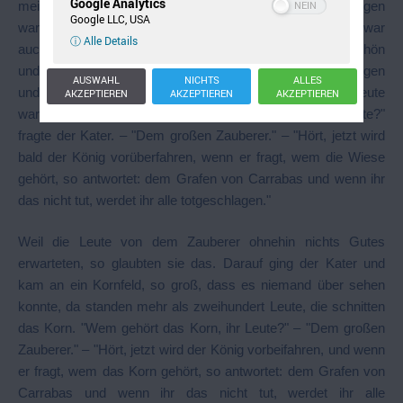
Google Analytics
meinte von ihm bekommen zu haben, dankbar und gewogen
Google LLC, USA
war, musste er sich in die Kutsche setzen. Die Prinzessin war
ⓘ Alle Details
auch nicht böse darüber, denn der Graf war jung und schön
und gefiel ihr recht gut. Der Kater aber war vorausgegangen
AUSWAHL
NICHTS
ALLES
und zu einer großen Wiese gekommen, wo über hundert Leute
AKZEPTIEREN
AKZEPTIEREN
AKZEPTIEREN
waren und Heu machten. "Wem gehört die Wiese, ihr Leute?"
fragte der Kater. – "Dem großen Zauberer." – "Hört, jetzt wird
bald der König vorüberfahren, wenn er fragt, wem die Wiese
gehört, so antwortet: dem Grafen von Carrabas und wenn ihr
das nicht tut, werdet ihr alle totgeschlagen."
Weil die Leute von dem Zauberer ohnehin nichts Gutes
erwarteten, so glaubten sie das. Darauf ging der Kater und
kam an ein Kornfeld, so groß, dass es niemand über sehen
konnte, da standen mehr als zweihundert Leute, die schnitten
das Korn. "Wem gehört das Korn, ihr Leute?" – "Dem großen
Zauberer." – "Hört, jetzt wird der König vorbeifahren, und wenn
er fragt, wem das Korn gehört, so antwortet: dem Grafen von
Carrabas und wenn ihr das nicht tut, werdet ihr alle