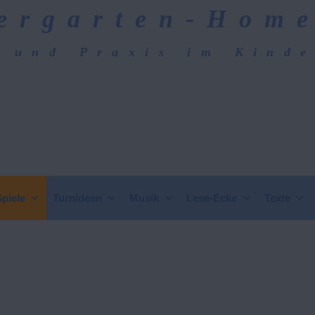
ergarten-Hom
 und Praxis im Kind
epage
Spiele
Turnideen
Musik
Lese-Ecke
Texte