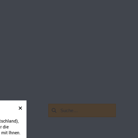
Suchen
nach:
tschland),
r die
 mit Ihnen.