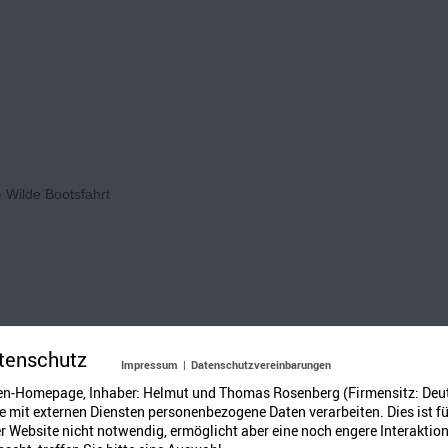
»
Wilde Bootsfahrt
t, steigt alle in den Kahn,
tenschutz
Impressum
|
Datenschutzvereinbarungen
angen wir kräftig zu rudern an.
en-Homepage, Inhaber: Helmut und Thomas Rosenberg (Firmensitz: Deu
 mit externen Diensten personenbezogene Daten verarbeiten. Dies ist fü
ke – zucke – hin und her,
 Website nicht notwendig, ermöglicht aber eine noch engere Interaktion
ern ist gar nicht so schwer.