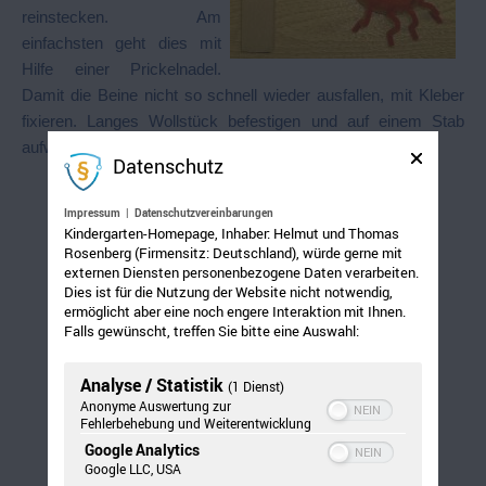
reinstecken. Am
einfachsten geht dies mit
Hilfe einer Prickelnadel.
Damit die Beine nicht so schnell wieder ausfallen, mit Kleber
fixieren. Langes Wollstück befestigen und auf einem Stab
aufwickeln. Fertig.
Datenschutz
Impressum
|
Datenschutzvereinbarungen
Kindergarten-Homepage, Inhaber: Helmut und Thomas
Rosenberg (Firmensitz: Deutschland), würde gerne mit
externen Diensten personenbezogene Daten verarbeiten.
Dies ist für die Nutzung der Website nicht notwendig,
ermöglicht aber eine noch engere Interaktion mit Ihnen.
Falls gewünscht, treffen Sie bitte eine Auswahl:
Analyse / Statistik
(1 Dienst)
Anonyme Auswertung zur
Fehlerbehebung und Weiterentwicklung
Google Analytics
Google LLC, USA