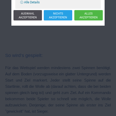
ⓘ Alle Details
AUSWAHL
NICHTS
ALLES
AKZEPTIEREN
AKZEPTIEREN
AKZEPTIEREN
So wird’s gespielt:
Für das Wettspiel werden mindestens zwei Spinnen benötigt.
Auf dem Boden (vorzugsweise ein glatter Untergrund) werden
Start und Ziel markiert. Jeder stellt seine Spinne auf die
Startlinie, rollt die Wolle ab (darauf achten, dass die bei beiden
spinnen gleich lang ist) und geht zum Ziel. Auf ein Kommando
bekommen beide Spieler so schnell wie möglich, die Wolle
aufzuwicken. Derjenige, der seine Spinne als erster ins Ziel
"gewickelt" hat, ist Sieger.