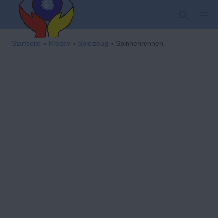
Zum
SUCHE
MO
Inhalt
springen
Kindergarten-Hom
Startseite
»
Kreativ
»
Spielzeug
»
Spinnenrennen