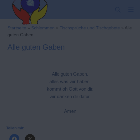
Zum
SUCHE
MO
Inhalt
springen
Kindergarten-Hom
Startseite
»
Schlemmen
»
Tischsprüche und Tischgebete
»
Alle
guten Gaben
Alle guten Gaben
Alle guten Gaben,
alles was wir haben,
kommt oh Gott von dir,
wir danken dir dafür.
Amen
Teilen mit: