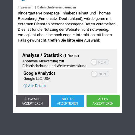
Impressum
|
Datenschutzvereinbarungen
Nun rutschen alle Fünfe munter,
Kindergarten-Homepage, Inhaber: Helmut und Thomas
schnell in unseren Bauch herunter.
Rosenberg (Firmensitz: Deutschland), würde gerne mit
externen Diensten personenbezogene Daten verarbeiten.
(Ganze Hand Krabbelbewegung zum Bauch)
Dies ist für die Nutzung der Website nicht notwendig,
ermöglicht aber eine noch engere Interaktion mit Ihnen.
Falls gewünscht, treffen Sie bitte eine Auswahl:
Analyse / Statistik
(1 Dienst)
Anonyme Auswertung zur
Fehlerbehebung und Weiterentwicklung
Google Analytics
Google LLC, USA
ⓘ Alle Details
AUSWAHL
NICHTS
ALLES
AKZEPTIEREN
AKZEPTIEREN
AKZEPTIEREN