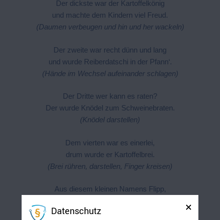
Der dickste war der Kartoffelkönig
und machte dem Kindern viel Freud.
(Daumen verbeugen und hin und her wackeln)
Der zweite war recht dünn und lang
und wurde Reiberdatschi in der Pfann‘.
(Hände im Wechsel aufeinander schlagen)
Der Dritte wer kann es raten?
Der wurde Knödel zum Schweinebraten.
(Knödel darstellen)
Dem vierten war es einerlei,
drum wurde er Kartoffelbrei.
(Brei rühren, darstellen, Finger kreisen)
Aus diesem kleinen Namens Flipp,
da wurden Kartoffelchips.
Datenschutz
(Aufheben und essen)