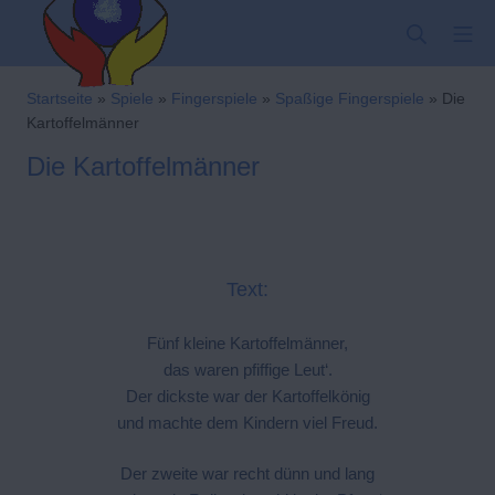
Zum
SUCHE
MO
Inhalt
springen
Kindergarten-Hom
Startseite
»
Spiele
»
Fingerspiele
»
Spaßige Fingerspiele
»
Die
Kartoffelmänner
Die Kartoffelmänner
Text:
Fünf kleine Kartoffelmänner,
das waren pfiffige Leut‘.
Der dickste war der Kartoffelkönig
und machte dem Kindern viel Freud.
Der zweite war recht dünn und lang