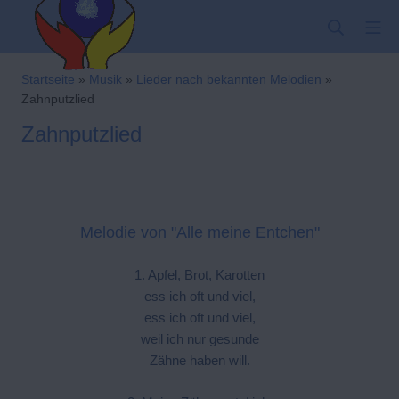
Zum
SUCHE
MO
Inhalt
springen
Kindergarten-Hom
Startseite
»
Musik
»
Lieder nach bekannten Melodien
»
Zahnputzlied
Zahnputzlied
Melodie von "Alle meine Entchen"
1. Apfel, Brot, Karotten
ess ich oft und viel,
ess ich oft und viel,
weil ich nur gesunde
Zähne haben will.