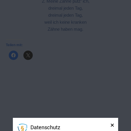
2. Meine Zähne putz‘ ich,
dreimal jeden Tag,
dreimal jeden Tag,
weil ich keine kranken
Zähne haben mag.
Teilen mit:
Datenschutz