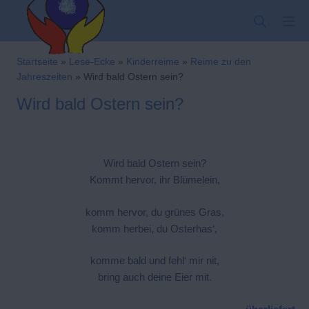
Zum
SUCHE
MO
Inhalt
springen
Kindergarten-Hom
Startseite
»
Lese-Ecke
»
Kinderreime
»
Reime zu den
Jahreszeiten
»
Wird bald Ostern sein?
Wird bald Ostern sein?
Wird bald Ostern sein?
Kommt hervor, ihr Blümelein,
komm hervor, du grünes Gras,
komm herbei, du Osterhas‘,
komme bald und fehl‘ mir nit,
bring auch deine Eier mit.