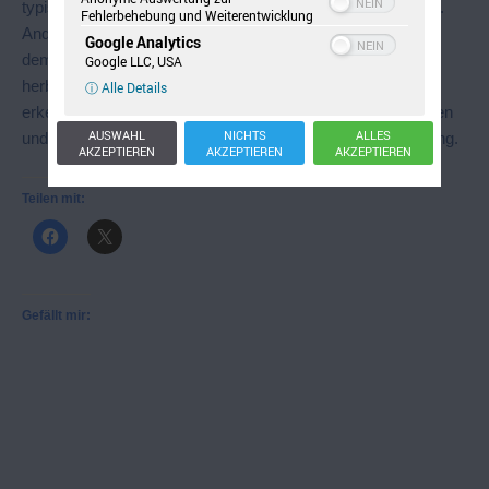
typische chilenische Instrument immer größerer Beliebtheit.
Fehlerbehebung und Weiterentwicklung
Anders als in Südamerika die Brujos (Medizinmänner) mit
Google Analytics
dem leise rauschenden Klang den ersehnten Regen
Google LLC, USA
herbeilocken wollten, damit es eine reiche Ernte gebe,
ⓘ Alle Details
erkennen hierzulande immer mehr Pädagogen, Psychologen
AUSWAHL
NICHTS
ALLES
und Therapeuten seine außerordentlich beruhigende Wirkung.
AKZEPTIEREN
AKZEPTIEREN
AKZEPTIEREN
Teilen mit:
Gefällt mir: