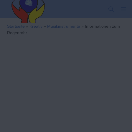
Zum
SUCHE
MO
Inhalt
springen
Kindergarten-Hom
Startseite
»
Kreativ
»
Musikinstrumente
»
Informationen zum
Regenrohr